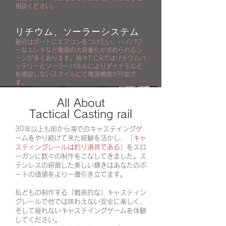
相談ください。
リチウム、ソーラーシステム
最近はボートにエアコンをつけたい、ハイパワ
ーなエレキなど電源の大容量化が求められるシ
ーンが多くあります。我々T.C.Rではリチウムバ
ッテリーとソーラーパネルによりダイナモなど
を増設しないスタイルにて電源構築が可能で
す。
All About
Tactical Casting rail
30年以上も前から海でのキャステイングゲ
ームをやり続けて来た経験を活かし、
「キャ
スティングレールは釣り道具である」
をスロ
ーガンに数々の制作をこなしてきました。ス
テンレスの研磨した美しい輝きはあなたのボ
ートの価値をより一層引き立てます。
私どもの制作する「戦術的な」キャスティン
グレールで他では味わえない安全に楽しく、
そして疲れないキャステイングゲームを体験
してください。