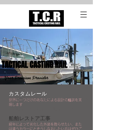
TACTICAL CASTING RAIL
Your Premium Provider
​カスタムレール
テキストです。ここをクリックして「テキ
世界に一つだけのあなたによる設計の艤装を実
現します
ストを編集」を選択して編集してくださ
い。
​船舶レストア工事
経年によって劣化した外装を甦らせたい、また
は違うカラーにとそうしなおしたい方はぜひご